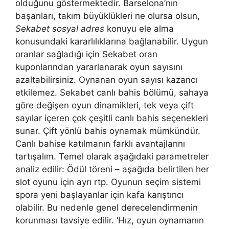
olduğunu göstermektedir. Barselona’nın
başarıları, takım büyüklükleri ne olursa olsun,
Sekabet sosyal adres
konuyu ele alma
konusundaki kararlılıklarına bağlanabilir. Uygun
oranlar sağladığı için Sekabet oran
kuponlarından yararlanarak oyun sayısını
azaltabilirsiniz. Oynanan oyun sayısı kazancı
etkilemez. Sekabet canlı bahis bölümü, sahaya
göre değişen oyun dinamikleri, tek veya çift
sayılar içeren çok çeşitli canlı bahis seçenekleri
sunar. Çift yönlü bahis oynamak mümkündür.
Canlı bahise katılmanın farklı avantajlarını
tartışalım. Temel olarak aşağıdaki parametreler
analiz edilir: Ödül töreni – aşağıda belirtilen her
slot oyunu için ayrı rtp. Oyunun seçim sistemi
spora yeni başlayanlar için kafa karıştırıcı
olabilir. Bu nedenle genel derecelendirmenin
korunması tavsiye edilir. ‘Hız, oyun oynamanın