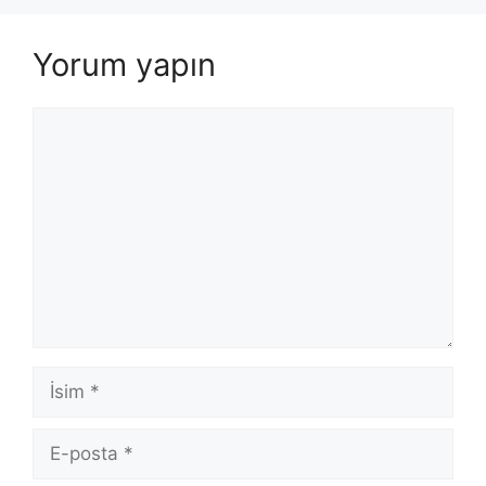
Yorum yapın
Yorum
İsim
E-
posta