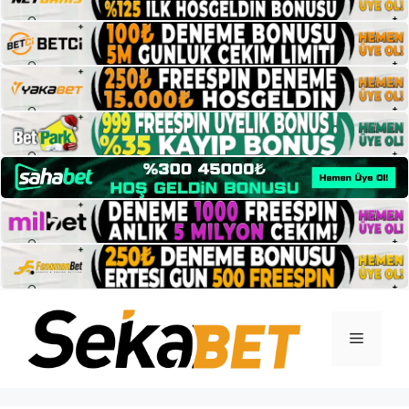
İçeriğe
atla
Menü