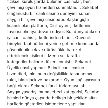
fiziksel kuruluşlarda bulunan casinolar, beri
çevrimiçi oyun hizmetleri sunmaktadır. Sekabet
olağanüstü bir canlı casino deneyimi sunan
saygın bir çevrimiçi casinodur. Başlangıçta
lisanslı olan platform, Çinli oyun şirketlerinin
favorisi olmaya devam ediyor. Bu, dünyadaki en
iyi canlı bahis şirketlerinden biridir. Güvenilir
bireyler, taahhütlerini yerine getirme konusunda
güvenilebilecek ve dürüstlükle hareket
edebilecek kişilerdir. Menü sol tarafta
kategoriler halinde düzenlenmiştir. Sekabet
Üyelik nasıl yapmalı: Birincil canlı casino
hizmetleri, minimum değişiklikle tasarlanmış
rulet, blackjack ve bakaradır. Oyun sağlayıcısına
bağlı olarak Sekabet farklı türlere ayrılabilir.
Saygın yasadışı muhasebeci kategorisi, Sekabet
isimleri dünya çapında belirgin bir şekilde altın
harflerle gösterilen işletmelerle yaptıkları