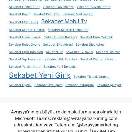
Sekabet Güncel Giriş
Sekabet Güvenilir Mi
Sekabet Güvenilir Site
Sekabet Kayıt
Sekabet Kaç Oldu
Sekabet Mail Hesabı
Sekabet Mobil Tv
Sekabet Mobil Giriş
Sekabet Müşteri Destek
Sekabet Müşteri Hizmetleri
Sekabet Oyun Lisansı
Sekabet Para Kazancı
Sekabet Para Çekmek
Sekabet Rulet Oyunu
Sekabet Site Adresi
Sekabet Slot Adres
Sekabet Spor Bahisleri
Sekabet Tv
Seka Bet Tv Yayını
Sekabet Twitter
Sekabet Vip Hesaplar
Sekabet Web Oranları
Sekabet Web Site İşlem
Sekabet Yardım Hattı
Sekabet Yeni Bonuslar
Sekabet Yeni Giriş
Sekabet Yüksek Oranlar
Sekabet Üyelik
Sekabet Üye İşlem
Sekabet İnstagram
Sekabet Şikayet
Avrasya'nın en büyük reklam platformunda olmak için
Microsoft Teams:
reklam@avrasyamarketing.com
adresimizden veya Telegram: @Avrasyamarketing
adresimizden irtibat kurabilirsiniz. (Tek iletişim