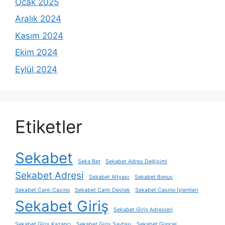
Ocak 2025
Aralık 2024
Kasım 2024
Ekim 2024
Eylül 2024
Etiketler
Sekabet
Seka Bet
Sekabet Adres Değişimi
Sekabet Adresi
Sekabet Altyapı
Sekabet Bonus
Sekabet Canlı Casino
Sekabet Canlı Destek
Sekabet Casino İşlemleri
Sekabet Giriş
Sekabet Giriş Adresleri
Sekabet Giriş Kazancı
Sekabet Giriş Sayfası
Sekabet Güncel