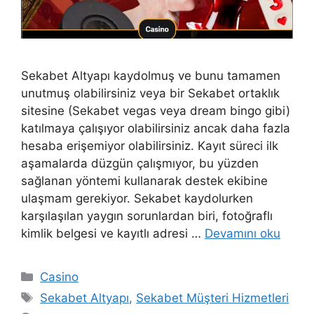
Sekabet Altyapı kaydolmuş ve bunu tamamen
unutmuş olabilirsiniz veya bir Sekabet ortaklık
sitesine (Sekabet vegas veya dream bingo gibi)
katılmaya çalışıyor olabilirsiniz ancak daha fazla
hesaba erişemiyor olabilirsiniz. Kayıt süreci ilk
aşamalarda düzgün çalışmıyor, bu yüzden
sağlanan yöntemi kullanarak destek ekibine
ulaşmam gerekiyor. Sekabet kaydolurken
karşılaşılan yaygın sorunlardan biri, fotoğraflı
kimlik belgesi ve kayıtlı adresi …
Devamını oku
Kategoriler
Casino
Etiketler
Sekabet Altyapı
,
Sekabet Müşteri Hizmetleri