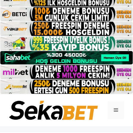
İçeriğe
atla
Menü