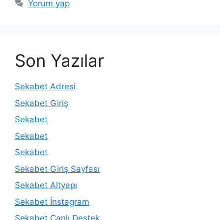
Yorum yap
Son Yazılar
Sekabet Adresi
Sekabet Giriş
Sekabet
Sekabet
Sekabet
Sekabet Giriş Sayfası
Sekabet Altyapı
Sekabet İnstagram
Sekabet Canlı Destek