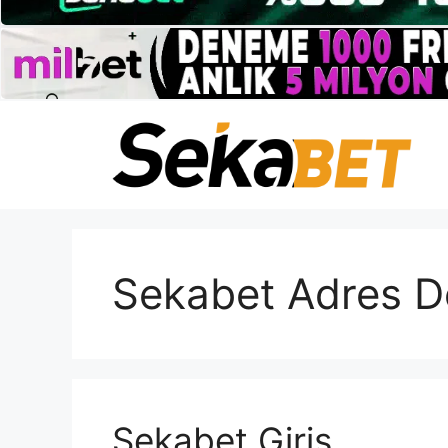
İçeriğe
atla
Sekabet Adres D
Sekabet Giriş