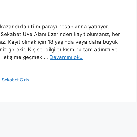
kazandıkları tüm parayı hesaplarına yatırıyor.
ye Sekabet Üye Alanı üzerinden kayıt olursanız, her
z. Kayıt olmak için 18 yaşında veya daha büyük
iz gerekir. Kişisel bilgiler kısmına tam adınızı ve
e iletişime geçmek …
Devamını oku
,
Sekabet Giriş