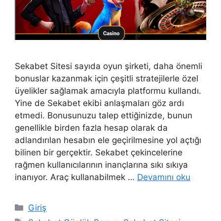
Sekabet Sitesi sayıda oyun şirketi, daha önemli
bonuslar kazanmak için çeşitli stratejilerle özel
üyelikler sağlamak amacıyla platformu kullandı.
Yine de Sekabet ekibi anlaşmaları göz ardı
etmedi. Bonusunuzu talep ettiğinizde, bunun
genellikle birden fazla hesap olarak da
adlandırılan hesabın ele geçirilmesine yol açtığı
bilinen bir gerçektir. Sekabet çekincelerine
rağmen kullanıcılarının inançlarına sıkı sıkıya
inanıyor. Araç kullanabilmek …
Devamını oku
Kategoriler
Giriş
Etiketler