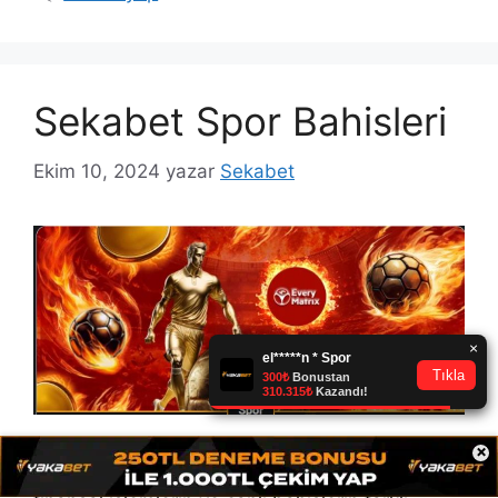
Sekabet Spor Bahisleri
Ekim 10, 2024
yazar
Sekabet
×
Sekabet Spor Bahisleri hizmetleri sistemi,