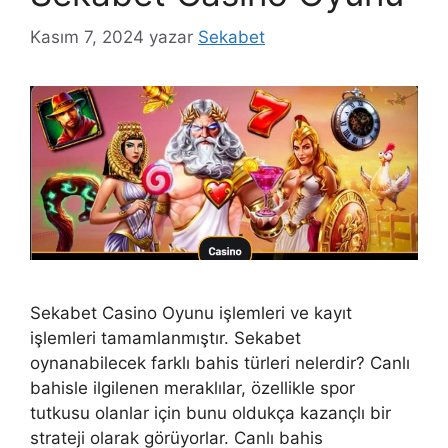
Kasım 7, 2024
yazar
Sekabet
Sekabet Casino Oyunu işlemleri ve kayıt
işlemleri tamamlanmıştır. Sekabet
oynanabilecek farklı bahis türleri nelerdir? Canlı
bahisle ilgilenen meraklılar, özellikle spor
tutkusu olanlar için bunu oldukça kazançlı bir
strateji olarak görüyorlar. Canlı bahis