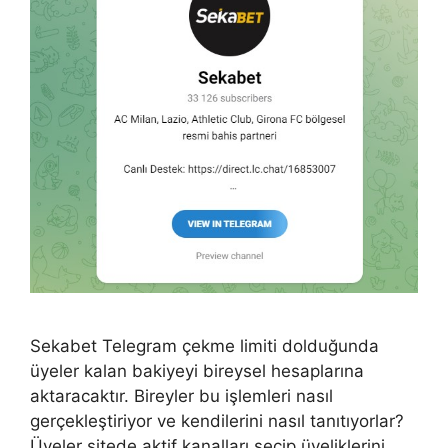
Sekabet Telegram çekme limiti dolduğunda
üyeler kalan bakiyeyi bireysel hesaplarına
aktaracaktır. Bireyler bu işlemleri nasıl
gerçekleştiriyor ve kendilerini nasıl tanıtıyorlar?
Üyeler sitede aktif kanalları seçip üyeliklerini