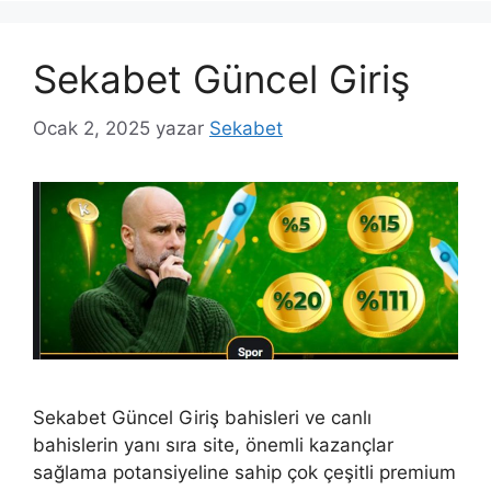
Sekabet Güncel Giriş
Ocak 2, 2025
yazar
Sekabet
Sekabet Güncel Giriş bahisleri ve canlı
bahislerin yanı sıra site, önemli kazançlar
sağlama potansiyeline sahip çok çeşitli premium