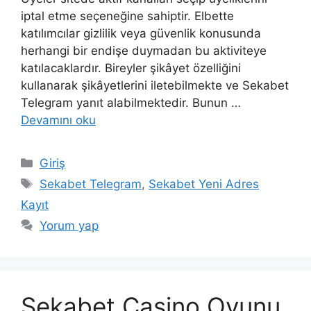
iptal etme seçeneğine sahiptir. Elbette
katılımcılar gizlilik veya güvenlik konusunda
herhangi bir endişe duymadan bu aktiviteye
katılacaklardır. Bireyler şikâyet özelliğini
kullanarak şikâyetlerini iletebilmekte ve Sekabet
Telegram yanıt alabilmektedir. Bunun …
Devamını oku
Kategoriler
Giriş
Etiketler
Sekabet Telegram
,
Sekabet Yeni Adres
Kayıt
Yorum yap
Sekabet Casino Oyunu