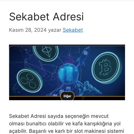
Sekabet Adresi
Kasım 28, 2024
yazar
Sekabet
Sekabet Adresi sayıda seçeneğin mevcut
olması bunaltıcı olabilir ve kafa karışıklığına yol
açabilir. Başarılı ve karlı bir slot makinesi sistemi