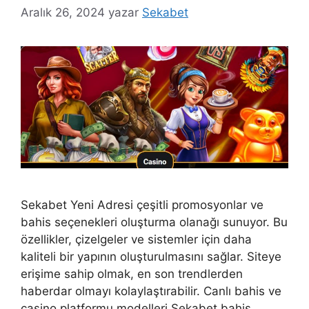
Aralık 26, 2024
yazar
Sekabet
Sekabet Yeni Adresi çeşitli promosyonlar ve
bahis seçenekleri oluşturma olanağı sunuyor. Bu
özellikler, çizelgeler ve sistemler için daha
kaliteli bir yapının oluşturulmasını sağlar. Siteye
erişime sahip olmak, en son trendlerden
haberdar olmayı kolaylaştırabilir. Canlı bahis ve
casino platformu modelleri Sekabet bahis