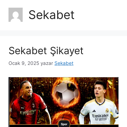
Sekabet
Sekabet Şikayet
Ocak 9, 2025
yazar
Sekabet