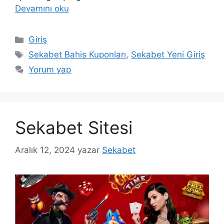
Devamını oku
Kategoriler
Giriş
Etiketler
Sekabet Bahis Kuponları
,
Sekabet Yeni Giriş
Yorum yap
Sekabet Sitesi
Aralık 12, 2024
yazar
Sekabet