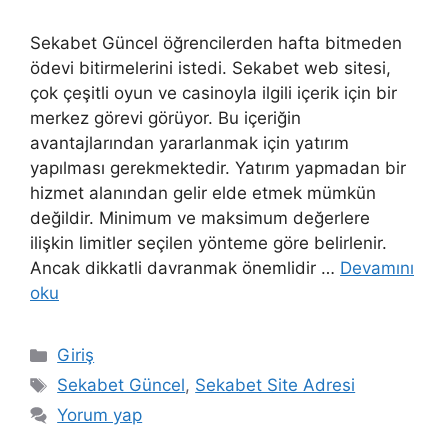
Sekabet Güncel öğrencilerden hafta bitmeden
ödevi bitirmelerini istedi. Sekabet web sitesi,
çok çeşitli oyun ve casinoyla ilgili içerik için bir
merkez görevi görüyor. Bu içeriğin
avantajlarından yararlanmak için yatırım
yapılması gerekmektedir. Yatırım yapmadan bir
hizmet alanından gelir elde etmek mümkün
değildir. Minimum ve maksimum değerlere
ilişkin limitler seçilen yönteme göre belirlenir.
Ancak dikkatli davranmak önemlidir …
Devamını
oku
Kategoriler
Giriş
Etiketler
Sekabet Güncel
,
Sekabet Site Adresi
Yorum yap