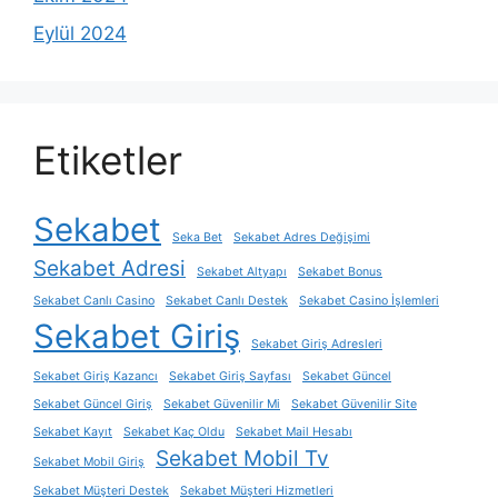
Eylül 2024
Etiketler
Sekabet
Seka Bet
Sekabet Adres Değişimi
Sekabet Adresi
Sekabet Altyapı
Sekabet Bonus
Sekabet Canlı Casino
Sekabet Canlı Destek
Sekabet Casino İşlemleri
Sekabet Giriş
Sekabet Giriş Adresleri
Sekabet Giriş Kazancı
Sekabet Giriş Sayfası
Sekabet Güncel
Sekabet Güncel Giriş
Sekabet Güvenilir Mi
Sekabet Güvenilir Site
Sekabet Kayıt
Sekabet Kaç Oldu
Sekabet Mail Hesabı
Sekabet Mobil Tv
Sekabet Mobil Giriş
Sekabet Müşteri Destek
Sekabet Müşteri Hizmetleri