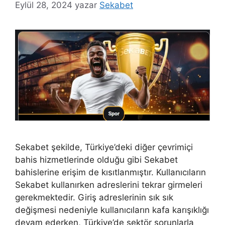
Eylül 28, 2024
yazar
Sekabet
Sekabet şekilde, Türkiye’deki diğer çevrimiçi
bahis hizmetlerinde olduğu gibi Sekabet
bahislerine erişim de kısıtlanmıştır. Kullanıcıların
Sekabet kullanırken adreslerini tekrar girmeleri
gerekmektedir. Giriş adreslerinin sık sık
değişmesi nedeniyle kullanıcıların kafa karışıklığı
devam ederken, Türkiye’de sektör sorunlarla