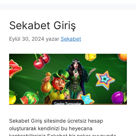
Sekabet Giriş
Eylül 30, 2024
yazar
Sekabet
Sekabet Giriş sitesinde ücretsiz hesap
oluşturarak kendinizi bu heyecana