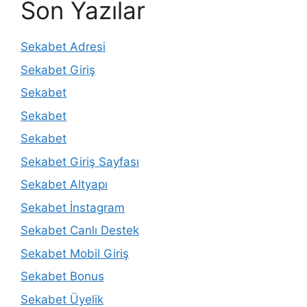
Son Yazılar
Sekabet Adresi
Sekabet Giriş
Sekabet
Sekabet
Sekabet
Sekabet Giriş Sayfası
Sekabet Altyapı
Sekabet İnstagram
Sekabet Canlı Destek
Sekabet Mobil Giriş
Sekabet Bonus
Sekabet Üyelik